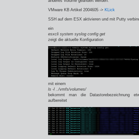
anderes Volume geändert werden:
VMware KB Artikel 2004605 ->
KLick
SSH auf dem ESX aktivieren und mit Putty verbin
ein
esxcli system syslog config get
zeigt die aktuelle Konfiguration
mit einem
ls -l ../vmfs/volumes/
bekommt man die Datastorebezeichnung etwa
aufbereitet