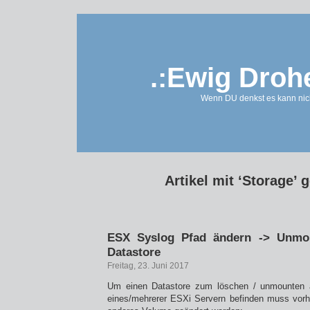
.:Ewig Droh
Wenn DU denkst es kann nich
Artikel mit ‘Storage’ 
ESX Syslog Pfad ändern -> Unmou
Datastore
Freitag, 23. Juni 2017
Um einen Datastore zum löschen / unmounten 
eines/mehrerer ESXi Servern befinden muss vorh