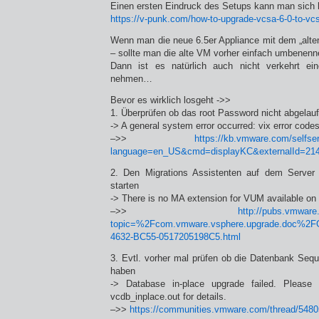
Einen ersten Eindruck des Setups kann man sich 
https://v-punk.com/how-to-upgrade-vcsa-6-0-to-vcs
Wenn man die neue 6.5er Appliance mit dem „alt
– sollte man die alte VM vorher einfach umbenenn
Dann ist es natürlich auch nicht verkehrt ei
nehmen…
Bevor es wirklich losgeht ->>
1. Überprüfen ob das root Password nicht abgelauf
-> A general system error occurred: vix error code
–>>
https://kb.vmware.com/selfse
language=en_US&cmd=displayKC&externalId=21
2. Den Migrations Assistenten auf dem Serve
starten
-> There is no MA extension for VUM available on
–>>
http://pubs.vmware
topic=%2Fcom.vmware.vsphere.upgrade.doc%2F
4632-BC55-0517205198C5.html
3. Evtl. vorher mal prüfen ob die Datenbank Seq
haben
-> Database in-place upgrade failed. Please 
vcdb_inplace.out for details.
–>>
https://communities.vmware.com/thread/548