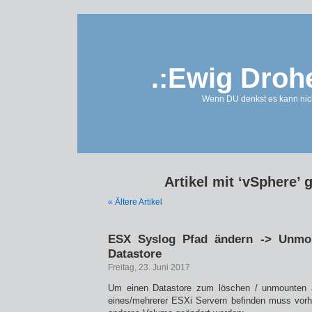
.:Ewig Droh
Wenn DU denkst es kann nich
Artikel mit ‘vSphere’ 
« Ältere Artikel
ESX Syslog Pfad ändern -> Unmou
Datastore
Freitag, 23. Juni 2017
Um einen Datastore zum löschen / unmounten 
eines/mehrerer ESXi Servern befinden muss vorh