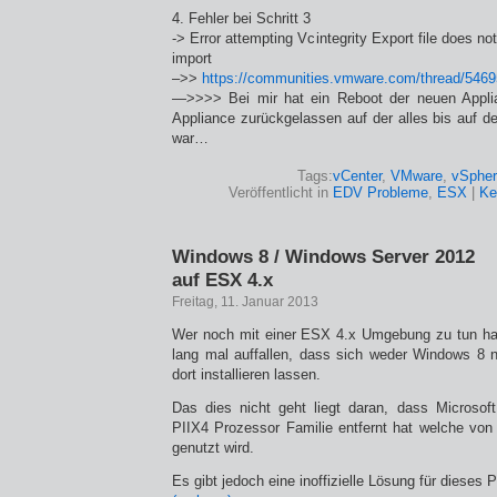
4. Fehler bei Schritt 3
-> Error attempting Vcintegrity Export file does not
import
–>>
https://communities.vmware.com/thread/546
—>>>> Bei mir hat ein Reboot der neuen Appli
Appliance zurückgelassen auf der alles bis auf d
war…
Tags:
vCenter
,
VMware
,
vSpher
Veröffentlicht in
EDV Probleme
,
ESX
|
Ke
Windows 8 / Windows Server 2012
auf ESX 4.x
Freitag, 11. Januar 2013
Wer noch mit einer ESX 4.x Umgebung zu tun hat
lang mal auffallen, dass sich weder Windows 8
dort installieren lassen.
Das dies nicht geht liegt daran, dass Microsoft
PIIX4 Prozessor Familie entfernt hat welche von
genutzt wird.
Es gibt jedoch eine inoffizielle Lösung für dieses 