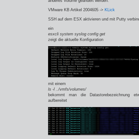
anderes Volume geändert werden:
VMware KB Artikel 2004605 ->
KLick
SSH auf dem ESX aktivieren und mit Putty verbin
ein
esxcli system syslog config get
zeigt die aktuelle Konfiguration
mit einem
ls -l ../vmfs/volumes/
bekommt man die Datastorebezeichnung etwa
aufbereitet