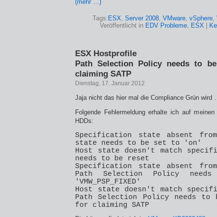
(mehr …)
Tags:
ESX
,
Server 2008
,
VMware
,
vSphere
,
Veröffentlicht in
EDV Probleme
,
ESX
|
Ke
ESX Hostprofile
Path Selection Policy needs to be
claiming SATP
Dienstag, 17. Januar 2012
Jaja nicht das hier mal die Compliance Grün wird
Folgende Fehlermeldung erhalte ich auf meinen
HDDs:
Specification state absent fro
state needs to be set to 'on'
Host state doesn't match specif
needs to be reset
Specification state absent fro
Path Selection Policy need
'VMW_PSP_FIXED'
Host state doesn't match specif
Path Selection Policy needs to 
for claiming SATP