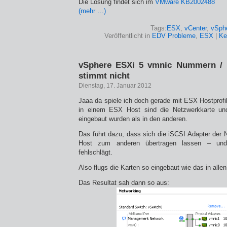
Die Lösung findet sich im
VMware KB2002488
(mehr …)
Tags:
ESX
,
vCenter
,
vSph
Veröffentlicht in
EDV Probleme
,
ESX
|
Ke
vSphere ESXi 5 vmnic Nummern / 
stimmt nicht
Dienstag, 17. Januar 2012
Jaaa da spiele ich doch gerade mit ESX Hostprofi
in einem ESX Host sind die Netzwerkkarte u
eingebaut wurden als in den anderen.
Das führt dazu, dass sich die iSCSI Adapter der 
Host zum anderen übertragen lassen – un
fehlschlägt.
Also flugs die Karten so eingebaut wie das in alle
Das Resultat sah dann so aus: