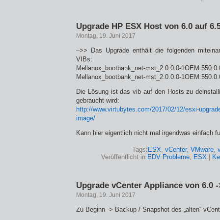
Upgrade HP ESX Host von 6.0 auf 6.
Montag, 19. Juni 2017
–>> Das Upgrade enthält die folgenden miteinan
VIBs:
Mellanox_bootbank_net-mst_2.0.0.0-1OEM.550.0.
Mellanox_bootbank_net-mst_2.0.0.0-1OEM.550.0.
Die Lösung ist das vib auf den Hosts zu deinstal
gebraucht wird:
http://www.virtubytes.com/2017/02/12/esxi-upgrade-
image/
Kann hier eigentlich nicht mal irgendwas einfach f
Tags:
ESX
,
vCenter
,
VMware
,
Veröffentlicht in
EDV Probleme
,
ESX
|
Ke
Upgrade vCenter Appliance von 6.0 -
Montag, 19. Juni 2017
Zu Beginn -> Backup / Snapshot des „alten“ vCent