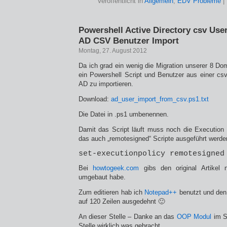
Veröffentlicht in
Allgemein
,
EDV Probleme
|
Powershell Active Directory csv Use
AD CSV Benutzer Import
Montag, 27. August 2012
Da ich grad ein wenig die Migration unserer 8 Do
ein Powershell Script und Benutzer aus einer cs
AD zu importieren.
Download:
ad_user_import_from_csv.ps1.txt
Die Datei in .ps1 umbenennen.
Damit das Script läuft muss noch die Execution
das auch „remotesigned“ Scripte ausgeführt werde
set-executionpolicy remotesigned
Bei
howtogeek.com
gibs den original Artikel
umgebaut habe.
Zum editieren hab ich
Notepad++
benutzt und den
auf 120 Zeilen ausgedehnt 🙂
An dieser Stelle – Danke an das
OOP Modul
im S
Stelle wirklich was gebracht …