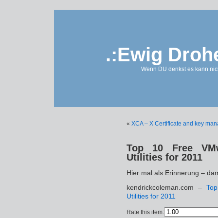
.:Ewig Droh
Wenn DU denkst es kann nich
«
XCA – X Certificate and key ma
Top 10 Free VMw
Utilities for 2011
Hier mal als Erinnerung – dam
kendrickcoleman.com –
To
Utilities for 2011
Rate this item: